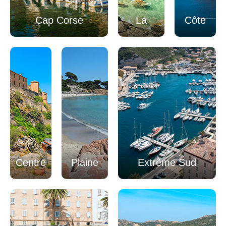
Cap Corse
La
Côte
Balagne
Ouest
Centre
Plaine
Extrême Sud
Corse
Orientale