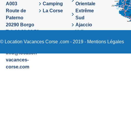
A003
Camping
Orientale
Route de
La Corse
Extrême
Paterno
Sud
20290 Borgo
Ajaccio
Tel. 06 89 36 72
Valinco
48
Sartene
© Location Vacances Corse .com - 2019 -
Mentions Légales
Email:
info@location-
vacances-
corse.com