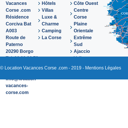
Vacances
Hôtels
Côte Ouest
Corse .com
Villas
Centre
Résidence
Luxe &
Corse
Corciva Bat
Charme
Plaine
A003
Camping
Orientale
Route de
La Corse
Extrême
Paterno
Sud
20290 Borgo
Ajaccio
Tel. 06 89 36 72
Valinco
48
Sartene
© Location Vacances Corse .com - 2019 -
Mentions Légales
Email:
info@location-
vacances-
corse.com