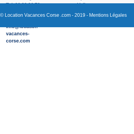
Tel. 06 89 36 72
Valinco
48
Sartene
© Location Vacances Corse .com - 2019 -
Mentions Légales
Email:
info@location-
vacances-
corse.com