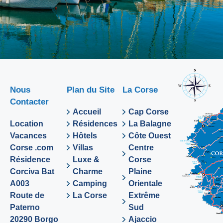
Nous
Plan du Site
La Corse
Contacter
Accueil
Cap Corse
Location
Résidences
La Balagne
Vacances
Hôtels
Côte Ouest
Corse .com
Villas
Centre
Résidence
Luxe &
Corse
Corciva Bat
Charme
Plaine
A003
Camping
Orientale
Route de
La Corse
Extrême
Paterno
Sud
20290 Borgo
Ajaccio