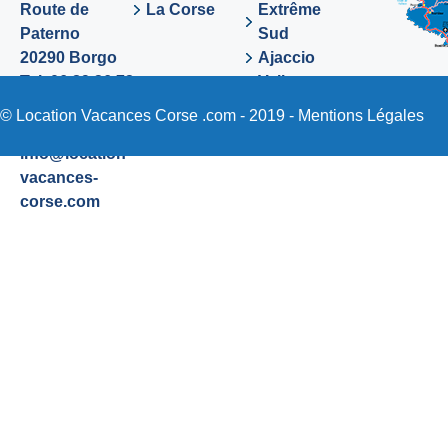
Route de
La Corse
Extrême
Paterno
Sud
20290 Borgo
Ajaccio
Tel. 06 89 36 72
Valinco
48
Sartene
© Location Vacances Corse .com - 2019 -
Mentions Légales
Email:
info@location-
vacances-
corse.com