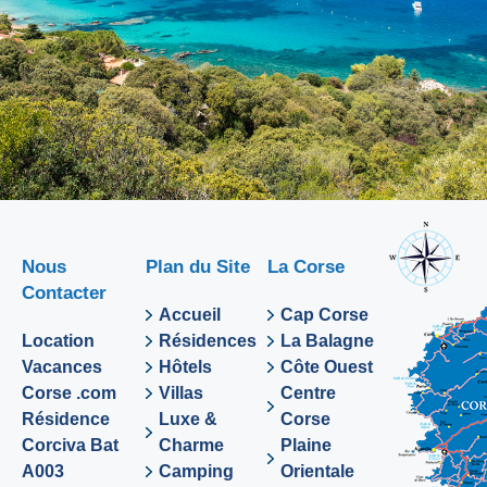
Nous
Plan du Site
La Corse
Contacter
Accueil
Cap Corse
Location
Résidences
La Balagne
Vacances
Hôtels
Côte Ouest
Corse .com
Villas
Centre
Résidence
Luxe &
Corse
Corciva Bat
Charme
Plaine
A003
Camping
Orientale