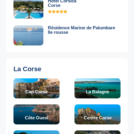
Hotel Corsica
Corse
Résidence Marine de Palumbare
Ile rousse
La Corse
Cap Corse
La Balagne
Côte Ouest
Centre Corse