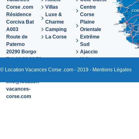
Corse .com
Villas
Centre
Résidence
Luxe &
Corse
Corciva Bat
Charme
Plaine
A003
Camping
Orientale
Route de
La Corse
Extrême
Paterno
Sud
20290 Borgo
Ajaccio
Tel. 06 89 36 72
Valinco
48
Sartene
© Location Vacances Corse .com - 2019 -
Mentions Légales
Email:
info@location-
vacances-
corse.com