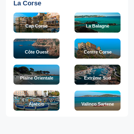
La Corse
Cap Corse
La Balagne
Côte Ouest
Centre Corse
Plaine Orientale
Extrême Sud
Ajaccio
Valinco Sartene