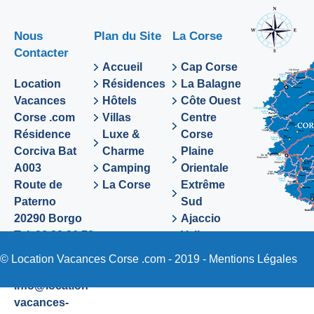
Nous
Plan du Site
La Corse
Contacter
Accueil
Cap Corse
Location
Résidences
La Balagne
Vacances
Hôtels
Côte Ouest
Corse .com
Villas
Centre
Résidence
Luxe &
Corse
Corciva Bat
Charme
Plaine
A003
Camping
Orientale
Route de
La Corse
Extrême
Paterno
Sud
20290 Borgo
Ajaccio
Tel. 06 89 36 72
Valinco
48
Sartene
© Location Vacances Corse .com - 2019 -
Mentions Légales
Email:
info@location-
vacances-