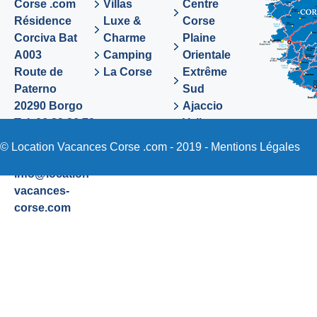
Corse .com
Villas
Centre
Résidence
Luxe &
Corse
Corciva Bat
Charme
Plaine
A003
Camping
Orientale
Route de
La Corse
Extrême
Paterno
Sud
20290 Borgo
Ajaccio
Tel. 06 89 36 72
Valinco
48
Sartene
© Location Vacances Corse .com - 2019 -
Mentions Légales
Email:
info@location-
vacances-
corse.com