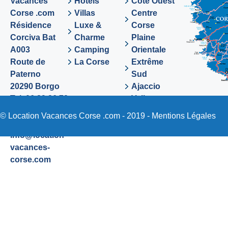
Vacances
Hôtels
Côte Ouest
Corse .com
Villas
Centre
Résidence
Luxe &
Corse
Corciva Bat
Charme
Plaine
A003
Camping
Orientale
Route de
La Corse
Extrême
Paterno
Sud
20290 Borgo
Ajaccio
Tel. 06 89 36 72
Valinco
48
Sartene
© Location Vacances Corse .com - 2019 -
Mentions Légales
Email:
info@location-
vacances-
corse.com