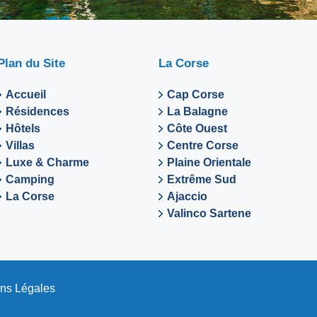
Plan du Site
La Corse
Accueil
Cap Corse
Résidences
La Balagne
Hôtels
Côte Ouest
Villas
Centre Corse
Luxe & Charme
Plaine Orientale
Camping
Extrême Sud
La Corse
Ajaccio
Valinco Sartene
ns Légales