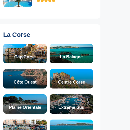
La Corse
Cap Corse
La Balagne
Côte Ouest
Centre Corse
Plaine Orientale
Extrême Sud