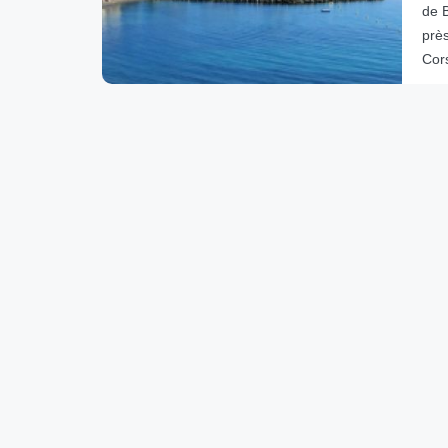
de 
prè
Cor