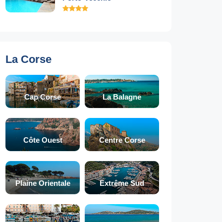
La Corse
Cap Corse
La Balagne
Côte Ouest
Centre Corse
Plaine Orientale
Extrême Sud