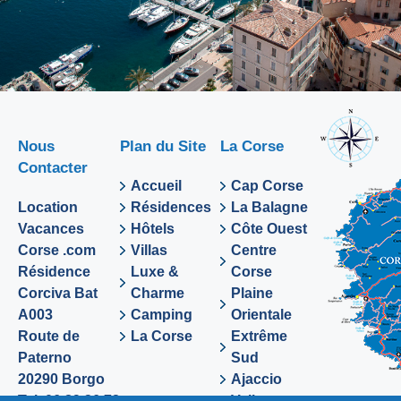
Nous
Plan du Site
La Corse
Contacter
Accueil
Cap Corse
Location
Résidences
La Balagne
Vacances
Hôtels
Côte Ouest
Corse .com
Villas
Centre
Résidence
Luxe &
Corse
Corciva Bat
Charme
Plaine
A003
Camping
Orientale
Route de
La Corse
Extrême
Paterno
Sud
20290 Borgo
Ajaccio
Tel. 06 89 36 72
Valinco