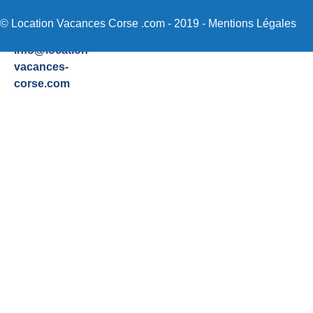
48
Sartene
© Location Vacances Corse .com - 2019 -
Mentions Légales
Email:
info@location-
vacances-
corse.com