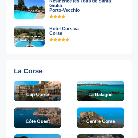
Résidence les Toits de Santa
Giulia
Porto-Vecchio
Hotel Corsica
Corse
La Corse
Cap Corse
La Balagne
Côte Ouest
Centre Corse