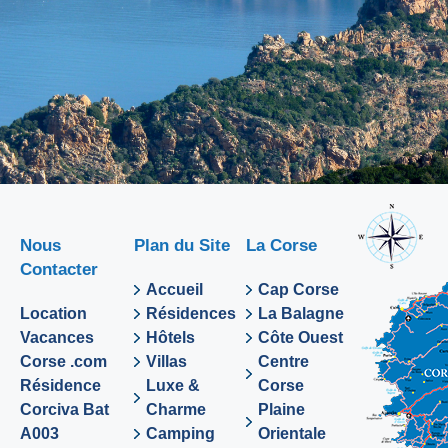
Nous
Plan du Site
La Corse
Contacter
Accueil
Cap Corse
Location
Résidences
La Balagne
Vacances
Hôtels
Côte Ouest
Corse .com
Villas
Centre
Résidence
Luxe &
Corse
Corciva Bat
Charme
Plaine
A003
Camping
Orientale