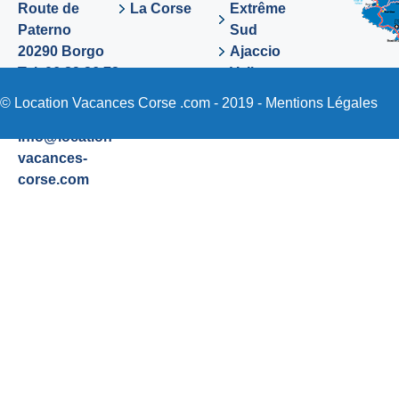
Route de
La Corse
Extrême
Paterno
Sud
20290 Borgo
Ajaccio
Tel. 06 89 36 72
Valinco
48
Sartene
© Location Vacances Corse .com - 2019 -
Mentions Légales
Email:
info@location-
vacances-
corse.com