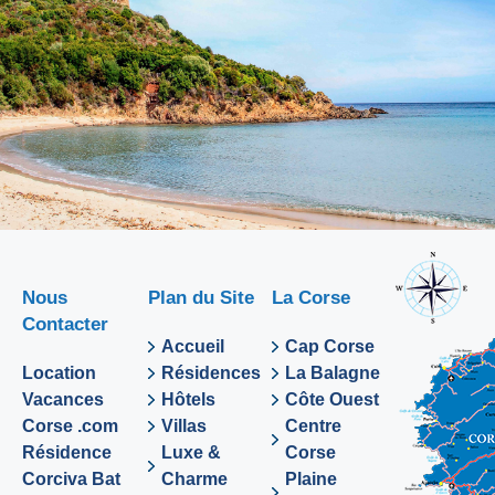
Nous
Plan du Site
La Corse
Contacter
Accueil
Cap Corse
Location
Résidences
La Balagne
Vacances
Hôtels
Côte Ouest
Corse .com
Villas
Centre
Résidence
Luxe &
Corse
Corciva Bat
Charme
Plaine