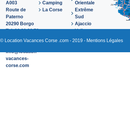
A003
Camping
Orientale
Route de
La Corse
Extrême
Paterno
Sud
20290 Borgo
Ajaccio
Tel. 06 89 36 72
Valinco
48
Sartene
© Location Vacances Corse .com - 2019 -
Mentions Légales
Email:
info@location-
vacances-
corse.com