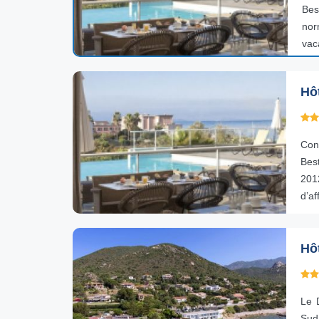
Bes
nor
vac
Hô
Con
Best
201
d’af
Hôt
Le 
Sud