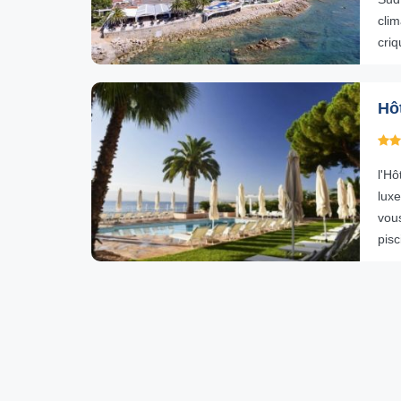
cli
criq
Hôt
l'H
luxe
vou
pisc