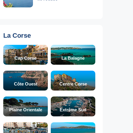
La Corse
Cap Corse
La Balagne
Côte Ouest
Centre Corse
Plaine Orientale
Extrême Sud