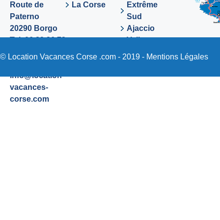
Route de
La Corse
Extrême
Paterno
Sud
20290 Borgo
Ajaccio
Tel. 06 89 36 72
Valinco
48
Sartene
© Location Vacances Corse .com - 2019 -
Mentions Légales
Email:
info@location-
vacances-
corse.com