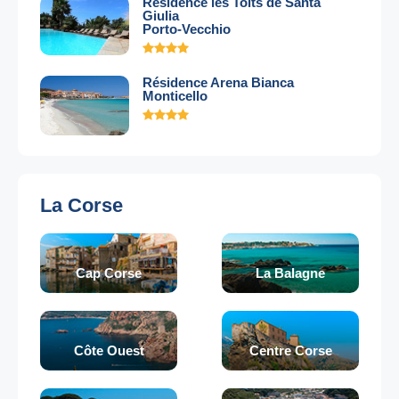
Résidence les Toits de Santa
Giulia
Porto-Vecchio
Résidence Arena Bianca
Monticello
La Corse
Cap Corse
La Balagne
Côte Ouest
Centre Corse