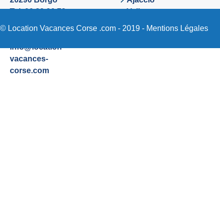
Tel. 06 89 36 72
Valinco
48
Sartene
© Location Vacances Corse .com - 2019 -
Mentions Légales
Email:
info@location-
vacances-
corse.com