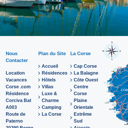
Nous
Plan du Site
La Corse
Contacter
Accueil
Cap Corse
Location
Résidences
La Balagne
Vacances
Hôtels
Côte Ouest
Corse .com
Villas
Centre
Résidence
Luxe &
Corse
Corciva Bat
Charme
Plaine
A003
Camping
Orientale
Route de
La Corse
Extrême
Paterno
Sud
20290 Borgo
Ajaccio