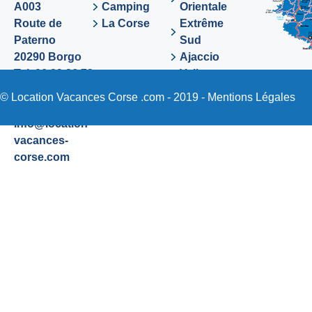
A003
Camping
Orientale
Route de
La Corse
Extrême
Paterno
Sud
20290 Borgo
Ajaccio
Tel. 06 89 36 72
Valinco
48
Sartene
© Location Vacances Corse .com - 2019 -
Mentions Légales
Email:
info@location-
vacances-
corse.com