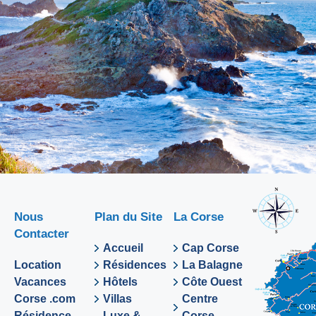
Nous
Plan du Site
La Corse
Contacter
Accueil
Cap Corse
Location
Résidences
La Balagne
Vacances
Hôtels
Côte Ouest
Corse .com
Villas
Centre
Résidence
Luxe &
Corse