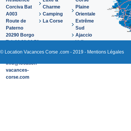
Corciva Bat
Charme
Plaine
A003
Camping
Orientale
Route de
La Corse
Extrême
Paterno
Sud
20290 Borgo
Ajaccio
Tel. 06 89 36 72
Valinco
48
Sartene
© Location Vacances Corse .com - 2019 -
Mentions Légales
Email:
info@location-
vacances-
corse.com