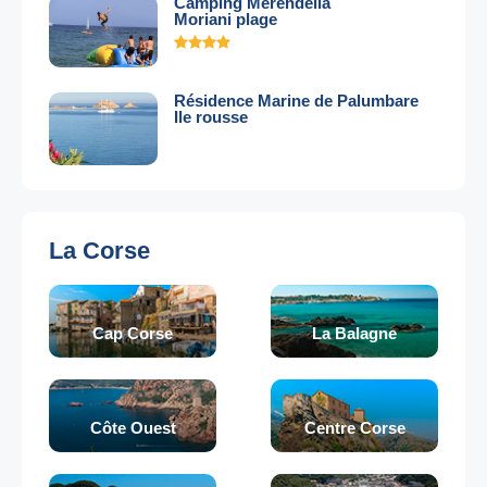
Camping Merendella
Moriani plage
Résidence Marine de Palumbare
Ile rousse
La Corse
Cap Corse
La Balagne
Côte Ouest
Centre Corse