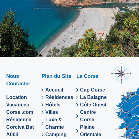
Nous
Plan du Site
La Corse
Contacter
Accueil
Cap Corse
Location
Résidences
La Balagne
Vacances
Hôtels
Côte Ouest
Corse .com
Villas
Centre
Résidence
Luxe &
Corse
Corciva Bat
Charme
Plaine
A003
Camping
Orientale