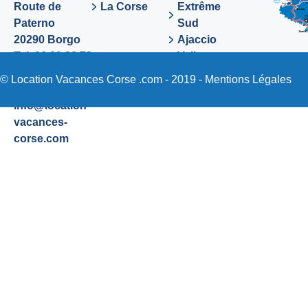
Route de
La Corse
Extrême
Paterno
Sud
20290 Borgo
Ajaccio
Tel. 06 89 36 72
Valinco
48
Sartene
© Location Vacances Corse .com - 2019 -
Mentions Légales
Email:
info@location-
vacances-
corse.com