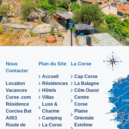
Nous
Plan du Site
La Corse
Contacter
Accueil
Cap Corse
Location
Résidences
La Balagne
Vacances
Hôtels
Côte Ouest
Corse .com
Villas
Centre
Résidence
Luxe &
Corse
Corciva Bat
Charme
Plaine
A003
Camping
Orientale
Route de
La Corse
Extrême