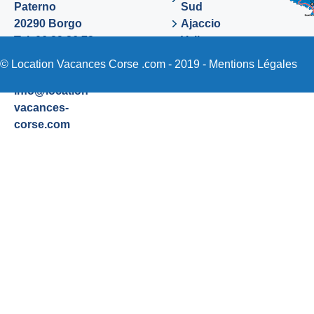
Paterno
Sud
20290 Borgo
Ajaccio
Tel. 06 89 36 72
Valinco
48
Sartene
© Location Vacances Corse .com - 2019 -
Mentions Légales
Email:
info@location-
vacances-
corse.com