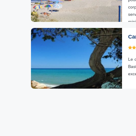
cor
ser
mini
Cam
Le c
Bas
exc