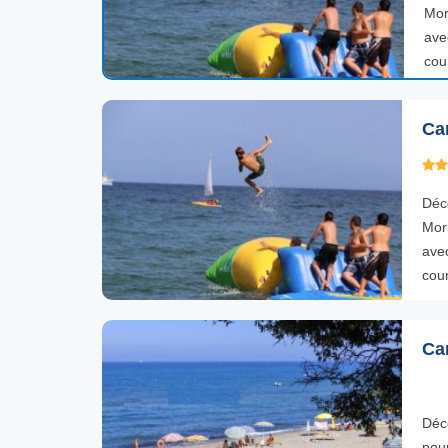
Mor
ave
cou
Ca
Déc
Mori
ave
cour
Ca
Déc
pou