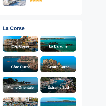
La Corse
Cap Corse
La Balagne
Côte Ouest
Centre Corse
Plaine Orientale
Extrême Sud