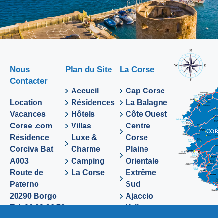
Nous
Plan du Site
La Corse
Contacter
Accueil
Cap Corse
Location
Résidences
La Balagne
Vacances
Hôtels
Côte Ouest
Corse .com
Villas
Centre
Résidence
Luxe &
Corse
Corciva Bat
Charme
Plaine
A003
Camping
Orientale
Route de
La Corse
Extrême
Paterno
Sud
20290 Borgo
Ajaccio
Tel. 06 89 36 72
Valinco