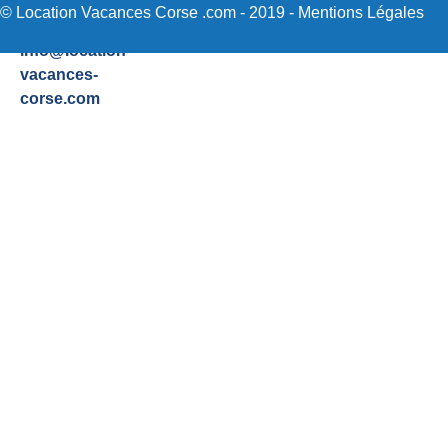
48
Sartene
© Location Vacances Corse .com - 2019 -
Mentions Légales
Email:
info@location-
vacances-
corse.com